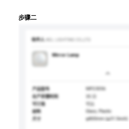
步骤二
收件人
AEL LIGHTING CO.,LTD
Mirror Lamp
MP23056
产品型号
生产所需时间
35 日
可订造
可以
Glass, Plastic
材料
φ800mm (φ31.5inch)
尺寸