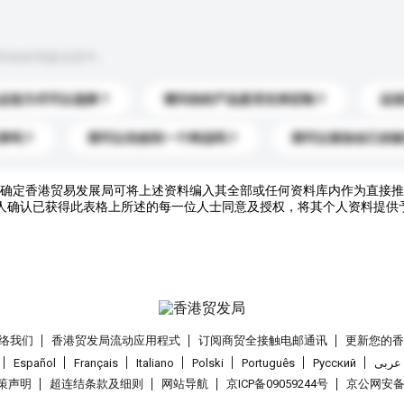
到你的询盘信息中。
运送方式可以选择？
请问你的产品是否支持定制？
运
录吗？
我可以先收到一个样品吗？
我可以添加自己的
确定香港贸易发展局可将上述资料编入其全部或任何资料库内作为直接推
人确认已获得此表格上所述的每一位人士同意及授权，将其个人资料提供
络我们
香港贸发局流动应用程式
订阅商贸全接触电邮通讯
更新您的
Español
Français
Italiano
Polski
Português
Pусский
عربى
策声明
超连结条款及细则
网站导航
京ICP备09059244号
京公网安备 1