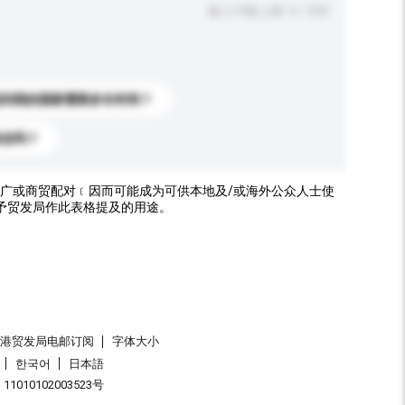
输入字数上限: 0 / 500
送到我的国家需要多长时间？
标志吗？
广或商贸配对﹝因而可能成为可供本地及/或海外公众人士使
予贸发局作此表格提及的用途。
香港贸发局电邮订阅
字体大小
한국어
日本語
1010102003523号