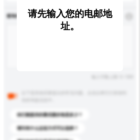
请先输入您的电邮地
查询内容
*
必须填写
址。
输入字数上限: 0 / 500
以下是其他买家提出的常见问题。点击以将它们添加到
你的询盘信息中。
你们能提供的最优惠价格是多少？
请问有什么运送方式可以选择？