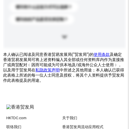
请问有什么运送方式可以选择？
请问你的产品是否支持定制？
本人确认已阅读及同意香港贸易发展局(“贸发局”)的
使用条款
及确定
香港贸易发展局可将上述资料编入其全部或任何资料库内作为直接推
广或商贸配对﹝因而可能成为可供本地及/或海外公众人士使用﹞，
以及用于贸发局在
私隐政策声明
中所述之其他用途；本人确认已获得
此表格上所述的每一位人士同意及授权，将其个人资料提供予贸发局
作此表格提及的用途。
HKTDC.com
关于我们
联络我们
香港贸发局流动应用程式