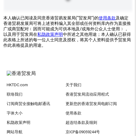
本人确认已阅读及同意香港贸易发展局(“贸发局”)的
使用条款
及确定
香港贸易发展局可将上述资料编入其全部或任何资料库内作为直接推
广或商贸配对﹝因而可能成为可供本地及/或海外公众人士使用﹞，
以及用于贸发局在
私隐政策声明
中所述之其他用途；本人确认已获得
此表格上所述的每一位人士同意及授权，将其个人资料提供予贸发局
作此表格提及的用途。
HKTDC.com
关于我们
联络我们
香港贸发局流动应用程式
订阅商贸全接触电邮通讯
更新您的香港贸发局电邮订阅
字体大小
使用条款
私隐政策声明
超连结条款及细则
网站导航
京ICP备09059244号