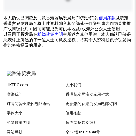
本人确认已阅读及同意香港贸易发展局(“贸发局”)的
使用条款
及确定
香港贸易发展局可将上述资料编入其全部或任何资料库内作为直接推
广或商贸配对﹝因而可能成为可供本地及/或海外公众人士使用﹞，
以及用于贸发局在
私隐政策声明
中所述之其他用途；本人确认已获得
此表格上所述的每一位人士同意及授权，将其个人资料提供予贸发局
作此表格提及的用途。
HKTDC.com
关于我们
联络我们
香港贸发局流动应用程式
订阅商贸全接触电邮通讯
更新您的香港贸发局电邮订阅
字体大小
使用条款
私隐政策声明
超连结条款及细则
网站导航
京ICP备09059244号