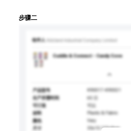
步骤二
收件人
Kidzland Industrial Company Limited
Cuddle & Connect - Candy Cove
K90017-K90021
产品型号
生产所需时间
65 日
可订造
可以
Plastic & Fabric
材料
Vary
颜色
33x15.125x9cm
尺寸