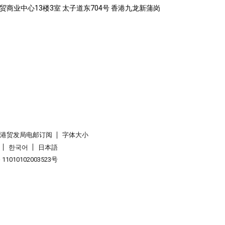
ng 新时代工贸商业中心13楼3室 太子道东704号 香港九龙新蒲岗
香港贸发局电邮订阅
字体大小
한국어
日本語
1010102003523号