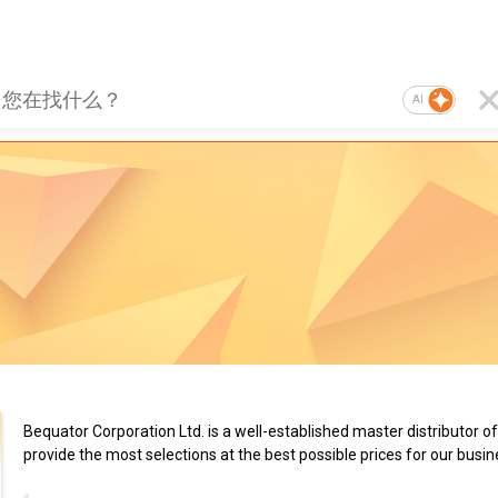
AI
Bequator Corporation Ltd. is a well-established master distributor o
provide the most selections at the best possible prices for our busine