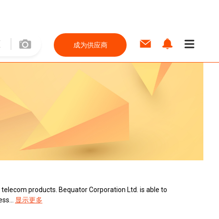
成为供应商
f telecom products. Bequator Corporation Ltd. is able to
ss...
显示更多