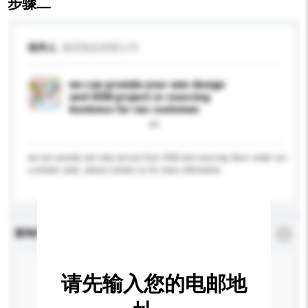
步骤二
收件人
嘉宏制品有限公司
we can provide your own design
and OEM project or sourcing
business for our customer
we can provide one stop service from OEM and sourcing items under our
customer need. please contact us for more information
查询内容
*
必须填写
请先输入您的电邮地