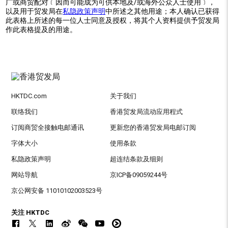
广或商贸配对﹝因而可能成为可供本地及/或海外公众人士使用﹞，
以及用于贸发局在
私隐政策声明
中所述之其他用途；本人确认已获得
此表格上所述的每一位人士同意及授权，将其个人资料提供予贸发局
作此表格提及的用途。
HKTDC.com
关于我们
联络我们
香港贸发局流动应用程式
订阅商贸全接触电邮通讯
更新您的香港贸发局电邮订阅
字体大小
使用条款
私隐政策声明
超连结条款及细则
网站导航
京ICP备09059244号
京公网安备 11010102003523号
关注 HKTDC