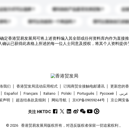
运送方式可以选择？
请问你的产品是否支持定制？
运
录吗？
我可以先收到一个样品吗？
我可以添加自己的
确定香港贸易发展局可将上述资料编入其全部或任何资料库内作为直接推
人确认已获得此表格上所述的每一位人士同意及授权，将其个人资料提供
络我们
香港贸发局流动应用程式
订阅商贸全接触电邮通讯
更新您的
Español
Français
Italiano
Polski
Português
Pусский
عربى
策声明
超连结条款及细则
网站导航
京ICP备09059244号
京公网安备 1
关注 HKTDC
© 2026
香港贸易发展局版权所有，对违反版权者保留一切追索权利 。