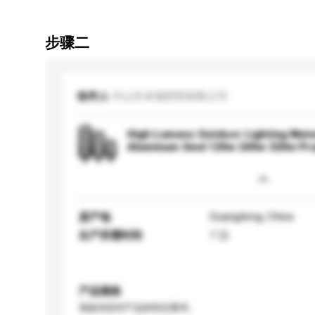
步骤二
收件人
中山市卓领照明有限公司
High Lumens Outdoor Lighting Wate
Aluminum Smd 120w 240w 320w Proj
Guangdong, China
原产地
生产所需时间
7 日
产品规格
请提供您对产品的特定要求。