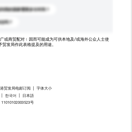
送到我的国家需要多长时间？
标志吗？
广或商贸配对﹝因而可能成为可供本地及/或海外公众人士使
予贸发局作此表格提及的用途。
香港贸发局电邮订阅
字体大小
한국어
日本語
1010102003523号