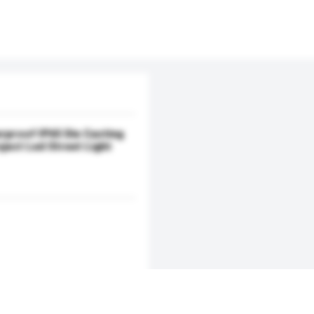
rproof IP65 Die Casting
ect Led Street Light