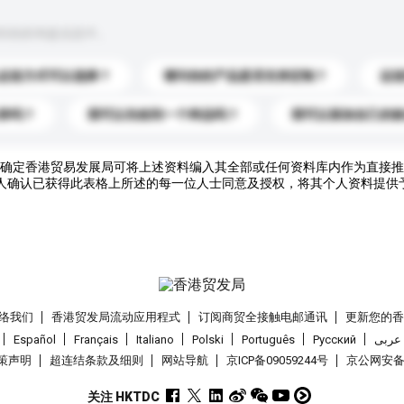
到你的询盘信息中。
运送方式可以选择？
请问你的产品是否支持定制？
运
录吗？
我可以先收到一个样品吗？
我可以添加自己的
确定香港贸易发展局可将上述资料编入其全部或任何资料库内作为直接推
人确认已获得此表格上所述的每一位人士同意及授权，将其个人资料提供
络我们
香港贸发局流动应用程式
订阅商贸全接触电邮通讯
更新您的
Español
Français
Italiano
Polski
Português
Pусский
عربى
策声明
超连结条款及细则
网站导航
京ICP备09059244号
京公网安备 1
关注 HKTDC