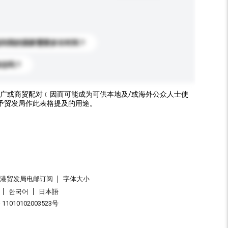
送到我的国家需要多长时间？
标志吗？
广或商贸配对﹝因而可能成为可供本地及/或海外公众人士使
予贸发局作此表格提及的用途。
香港贸发局电邮订阅
字体大小
한국어
日本語
1010102003523号