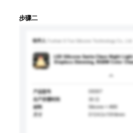
步骤二
收件人
Foshan X Fun Silicone Technology Co., Ltd
LED Silicone Santa Claus Night Lig
Stepless Dimming, RGBW Color Cha
DE007
产品型号
生产所需时间
30 日
Silicone + ABS
材料
D124.2x159.8mm
尺寸