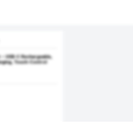
ht – USB-C Rechargeable,
nging, Touch-Control