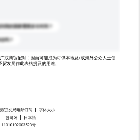
送到我的国家需要多长时间？
标志吗？
广或商贸配对﹝因而可能成为可供本地及/或海外公众人士使
予贸发局作此表格提及的用途。
香港贸发局电邮订阅
字体大小
한국어
日本語
1010102003523号