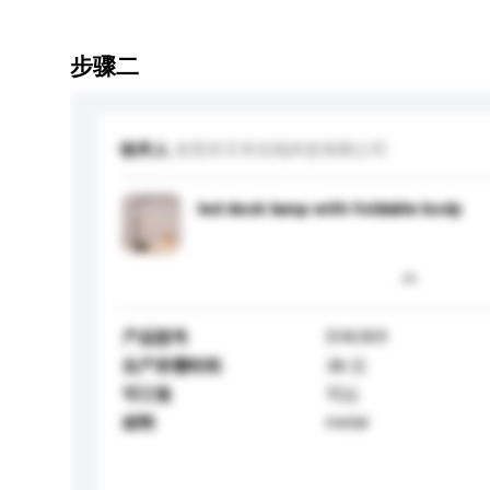
步骤二
收件人
东莞市天华光电科技有限公司
led desk lamp with foldable body
EH6369
产品型号
生产所需时间
38 日
可订造
可以
metal
材料