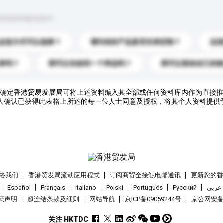
到你的询盘信息中。
运送方式可以选择？
请问你的产品是否支持定制？
运
录吗？
我可以先收到一个样品吗？
我可以添加自己的
确定香港贸易发展局可将上述资料编入其全部或任何资料库内作为直接推
人确认已获得此表格上所述的每一位人士同意及授权，将其个人资料提供
络我们
香港贸发局流动应用程式
订阅商贸全接触电邮通讯
更新您的
Español
Français
Italiano
Polski
Português
Pусский
عربى
策声明
超连结条款及细则
网站导航
京ICP备09059244号
京公网安备 1
关注 HKTDC