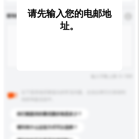
请先输入您的电邮地
查询内容
*
必须填写
址。
输入字数上限: 0 / 500
以下是其他买家提出的常见问题。点击以将它们添加到
你的询盘信息中。
你们能提供的最优惠价格是多少？
请问有什么运送方式可以选择？