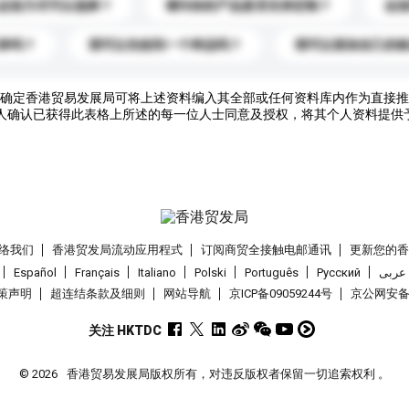
运送方式可以选择？
请问你的产品是否支持定制？
运
录吗？
我可以先收到一个样品吗？
我可以添加自己的
确定香港贸易发展局可将上述资料编入其全部或任何资料库内作为直接推
人确认已获得此表格上所述的每一位人士同意及授权，将其个人资料提供
络我们
香港贸发局流动应用程式
订阅商贸全接触电邮通讯
更新您的
Español
Français
Italiano
Polski
Português
Pусский
عربى
策声明
超连结条款及细则
网站导航
京ICP备09059244号
京公网安备 1
关注 HKTDC
© 2026
香港贸易发展局版权所有，对违反版权者保留一切追索权利 。