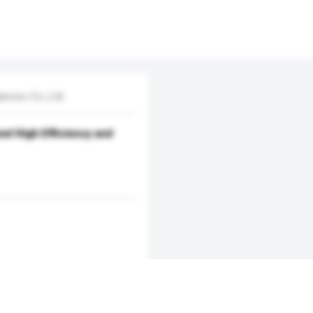
ances Co.,Ltd.
el High Efficiency and