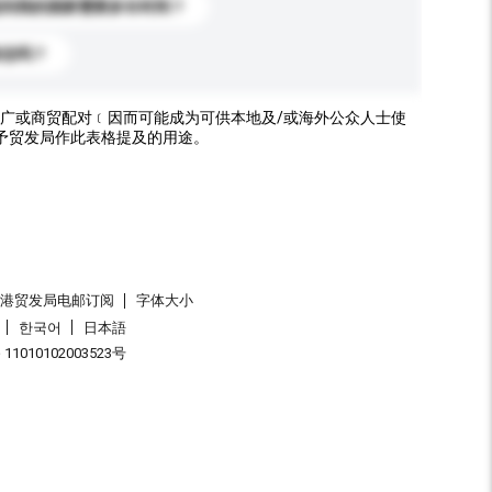
送到我的国家需要多长时间？
标志吗？
广或商贸配对﹝因而可能成为可供本地及/或海外公众人士使
予贸发局作此表格提及的用途。
香港贸发局电邮订阅
字体大小
한국어
日本語
1010102003523号