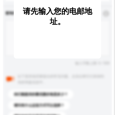
请先输入您的电邮地
查询内容
*
必须填写
址。
输入字数上限: 0 / 500
以下是其他买家提出的常见问题。点击以将它们添加到
你的询盘信息中。
你们能提供的最优惠价格是多少？
请问有什么运送方式可以选择？