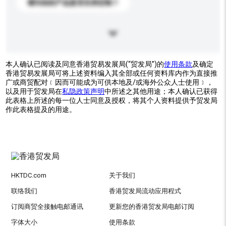
请问你的产品是否支持定制？
本人确认已阅读及同意香港贸易发展局(“贸发局”)的
使用条款
及确定
香港贸易发展局可将上述资料编入其全部或任何资料库内作为直接推
广或商贸配对﹝因而可能成为可供本地及/或海外公众人士使用﹞，
以及用于贸发局在
私隐政策声明
中所述之其他用途；本人确认已获得
此表格上所述的每一位人士同意及授权，将其个人资料提供予贸发局
作此表格提及的用途。
HKTDC.com
关于我们
联络我们
香港贸发局流动应用程式
订阅商贸全接触电邮通讯
更新您的香港贸发局电邮订阅
字体大小
使用条款