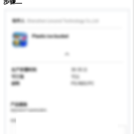
步骤二
收件人
Shenzhen Lincond Technology Co.,Ltd
Plastic ice bucket
生产所需时间
30-35 日
可订造
可以
材料
PS/ABS/PC
产品规格
请提供您对产品的特定要求。
特性
新增/删除选项