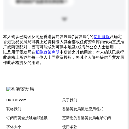
请问你的产品是否支持定制？
本人确认已阅读及同意香港贸易发展局(“贸发局”)的
使用条款
及确定
香港贸易发展局可将上述资料编入其全部或任何资料库内作为直接推
广或商贸配对﹝因而可能成为可供本地及/或海外公众人士使用﹞，
以及用于贸发局在
私隐政策声明
中所述之其他用途；本人确认已获得
此表格上所述的每一位人士同意及授权，将其个人资料提供予贸发局
作此表格提及的用途。
HKTDC.com
关于我们
联络我们
香港贸发局流动应用程式
订阅商贸全接触电邮通讯
更新您的香港贸发局电邮订阅
字体大小
使用条款