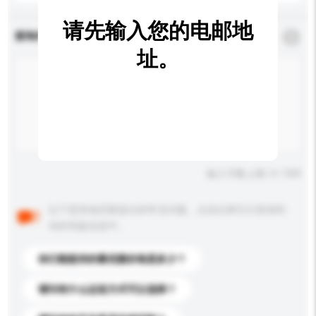
请先输入您的电邮地
查询内容
*
必须填写
址。
输入字数上限: 0 / 500
以下是其他买家提出的常见问题。点击以将它们添加到
你的询盘信息中。
你们能提供的最优惠价格是多少？
请问有什么运送方式可以选择？