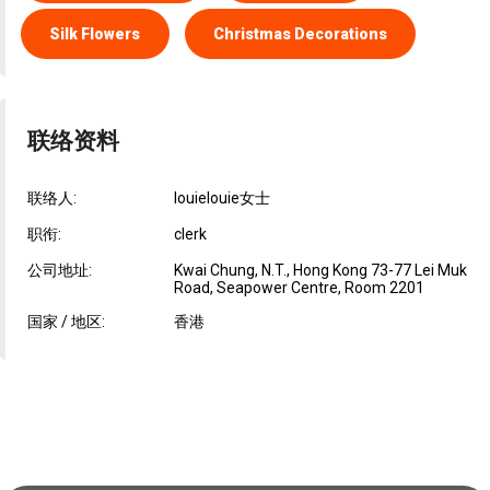
Silk Flowers
Christmas Decorations
联络资料
联络人:
louielouie女士
职衔:
clerk
公司地址:
Kwai Chung, N.T., Hong Kong 73-77 Lei Muk
Road, Seapower Centre, Room 2201
国家 / 地区:
香港