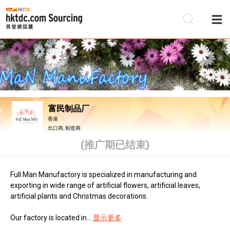
富民制品厂
香港
出口商, 制造商
(推广期已结束)
Full Man Manufactory is specialized in manufacturing and
exporting in wide range of artificial flowers, artificial leaves,
artificial plants and Christmas decorations.
Our factory is located in...
显示更多