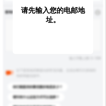
请先输入您的电邮地
查询内容
*
必须填写
址。
输入字数上限: 0 / 500
以下是其他买家提出的常见问题。点击以将它们添加到
你的询盘信息中。
你们能提供的最优惠价格是多少？
请问有什么运送方式可以选择？