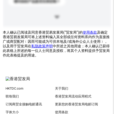
请问你的产品是否支持定制？
本人确认已阅读及同意香港贸易发展局(“贸发局”)的
使用条款
及确定
香港贸易发展局可将上述资料编入其全部或任何资料库内作为直接推
广或商贸配对﹝因而可能成为可供本地及/或海外公众人士使用﹞，
以及用于贸发局在
私隐政策声明
中所述之其他用途；本人确认已获得
此表格上所述的每一位人士同意及授权，将其个人资料提供予贸发局
作此表格提及的用途。
HKTDC.com
关于我们
联络我们
香港贸发局流动应用程式
订阅商贸全接触电邮通讯
更新您的香港贸发局电邮订阅
字体大小
使用条款