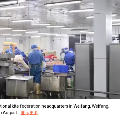
tional kite federation headquarters in Weifang, Weifang,
n August...
显示更多