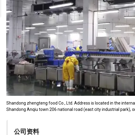
Shandong zhengteng food Co., Ltd. Address is located in the interna
Shandong Anqiu town 206 national road (east city industrial park), o
公司资料