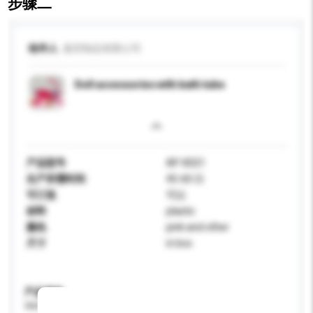
步骤二
收件人
嘉宏制品有限公司
Doll accessories with bath tube
产品型号
AP-8321
生产所需时间
45-60 日
可订造
可以
材料
plastic
颜色
pink and other
尺寸
in box
产品规格
请提供您对产品的特定要求。