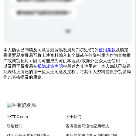
请问你的产品是否支持定制？
本人确认已阅读及同意香港贸易发展局(“贸发局”)的
使用条款
及确定
香港贸易发展局可将上述资料编入其全部或任何资料库内作为直接推
广或商贸配对﹝因而可能成为可供本地及/或海外公众人士使用﹞，
以及用于贸发局在
私隐政策声明
中所述之其他用途；本人确认已获得
此表格上所述的每一位人士同意及授权，将其个人资料提供予贸发局
作此表格提及的用途。
HKTDC.com
关于我们
联络我们
香港贸发局流动应用程式
订阅商贸全接触电邮通讯
更新您的香港贸发局电邮订阅