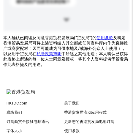
请问你的产品是否支持定制？
本人确认已阅读及同意香港贸易发展局(“贸发局”)的
使用条款
及确定
香港贸易发展局可将上述资料编入其全部或任何资料库内作为直接推
广或商贸配对﹝因而可能成为可供本地及/或海外公众人士使用﹞，
以及用于贸发局在
私隐政策声明
中所述之其他用途；本人确认已获得
此表格上所述的每一位人士同意及授权，将其个人资料提供予贸发局
作此表格提及的用途。
HKTDC.com
关于我们
联络我们
香港贸发局流动应用程式
订阅商贸全接触电邮通讯
更新您的香港贸发局电邮订阅
字体大小
使用条款