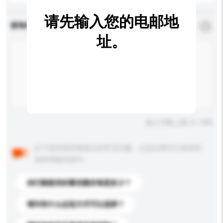
请先输入您的电邮地
查询内容
*
必须填写
址。
输入字数上限: 0 / 500
以下是其他买家提出的常见问题。点击以将它们添加到
你的询盘信息中。
你们能提供的最优惠价格是多少？
请问有什么运送方式可以选择？