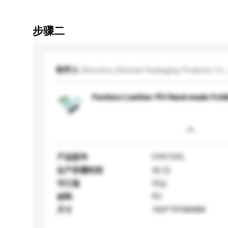
步骤二
收件人
Wenzhou Shinetai Packaging Products Co., 
Fashion Leather PU Hand made Fold
CH5120L
产品型号
生产所需时间
35 日
可订造
可以
PU
材料
160*70*68MM
尺寸