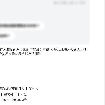
输入字数上限: 0 / 500
送到我的国家需要多长时间？
标志吗？
广或商贸配对﹝因而可能成为可供本地及/或海外公众人士使
予贸发局作此表格提及的用途。
香港贸发局电邮订阅
字体大小
한국어
日本語
1010102003523号