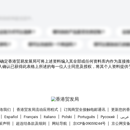
到你的询盘信息中。
运送方式可以选择？
请问你的产品是否支持定制？
运
录吗？
我可以先收到一个样品吗？
我可以添加自己的
确定香港贸易发展局可将上述资料编入其全部或任何资料库内作为直接推
人确认已获得此表格上所述的每一位人士同意及授权，将其个人资料提供
络我们
香港贸发局流动应用程式
订阅商贸全接触电邮通讯
更新您的
Español
Français
Italiano
Polski
Português
Pусский
عربى
策声明
超连结条款及细则
网站导航
京ICP备09059244号
京公网安备 1