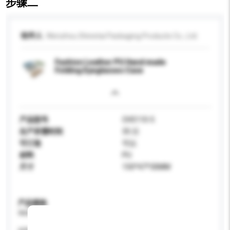
步骤二
收件人
Wenzhou Shinetai Packaging Products Co., Ltd.
Fashion Leather PU Hand made
Folding Eyeglasses Case
产品型号
CH5110-5
生产所需时间
35 日
可订造
可以
材料
PU
尺寸
150*47*30MM
产品规格
请提供您对产品的特定要求。