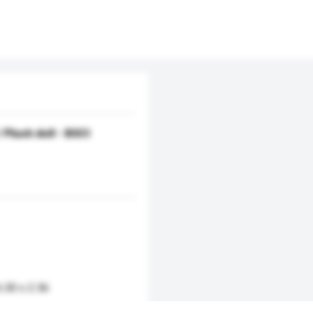
 Plush doll - BSCI
6.30 x 2.36