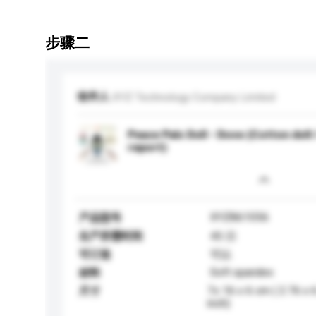
步骤二
收件人
XYZ Technology Company Limited
Peace Pals Doll - Dove (Cotton doll /
report)
XYZ861056
产品型号
生产所需时间
45 日
可订造
可以
Soft spandex
材料
7x 16 x 6 cm ( 2.76 x 
尺寸
inch)