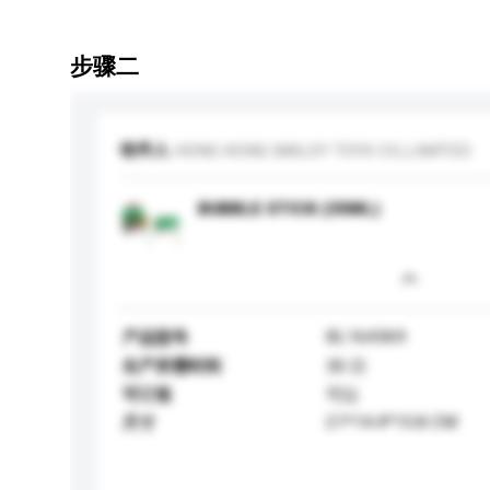
步骤二
收件人
HONG KONG BAILEY TOYS CO.,LIMITED
BUBBLE STICK (35ML)
BL164369
产品型号
生产所需时间
30 日
可订造
可以
21*14.4*15.8 CM
尺寸