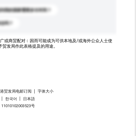
送到我的国家需要多长时间？
标志吗？
广或商贸配对﹝因而可能成为可供本地及/或海外公众人士使
予贸发局作此表格提及的用途。
香港贸发局电邮订阅
字体大小
한국어
日本語
1010102003523号