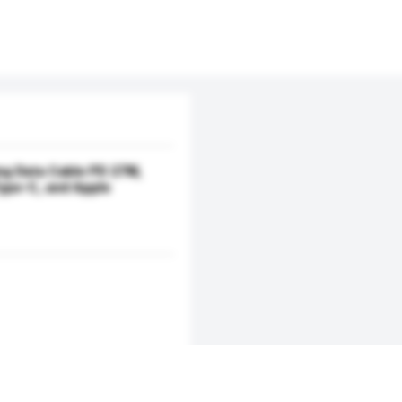
ng Data Cable PD 27W,
ype-C, and Apple