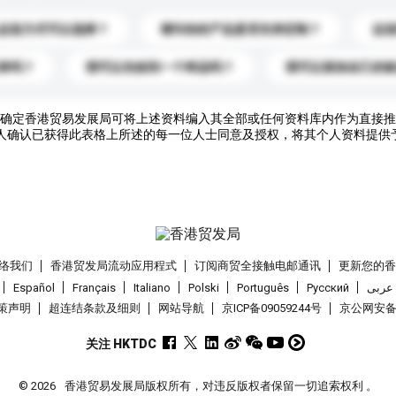
运送方式可以选择？
请问你的产品是否支持定制？
运
录吗？
我可以先收到一个样品吗？
我可以添加自己的
确定香港贸易发展局可将上述资料编入其全部或任何资料库内作为直接推
人确认已获得此表格上所述的每一位人士同意及授权，将其个人资料提供
络我们
香港贸发局流动应用程式
订阅商贸全接触电邮通讯
更新您的
Español
Français
Italiano
Polski
Português
Pусский
عربى
策声明
超连结条款及细则
网站导航
京ICP备09059244号
京公网安备 1
关注 HKTDC
© 2026
香港贸易发展局版权所有，对违反版权者保留一切追索权利 。