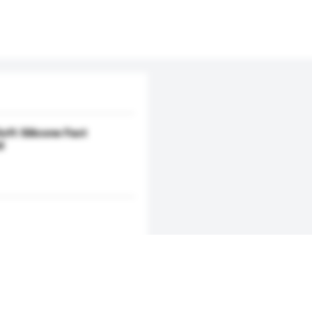
ft Silicone Fast
d