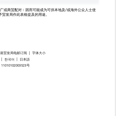
广或商贸配对﹝因而可能成为可供本地及/或海外公众人士使
予贸发局作此表格提及的用途。
香港贸发局电邮订阅
字体大小
한국어
日本語
1010102003523号