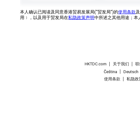
本人确认已阅读及同意香港贸易发展局(“贸发局”)的
使用条款
及
用﹞，以及用于贸发局在
私隐政策声明
中所述之其他用途；本
HKTDC.com
关于我们
联
Čeština
Deutsch
使用条款
私隐政