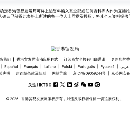
确定香港贸易发展局可将上述资料编入其全部或任何资料库内作为直接推
人确认已获得此表格上所述的每一位人士同意及授权，将其个人资料提供
络我们
香港贸发局流动应用程式
订阅商贸全接触电邮通讯
更新您的
Español
Français
Italiano
Polski
Português
Pусский
عربى
策声明
超连结条款及细则
网站导航
京ICP备09059244号
京公网安备 1
关注 HKTDC
© 2026
香港贸易发展局版权所有，对违反版权者保留一切追索权利 。