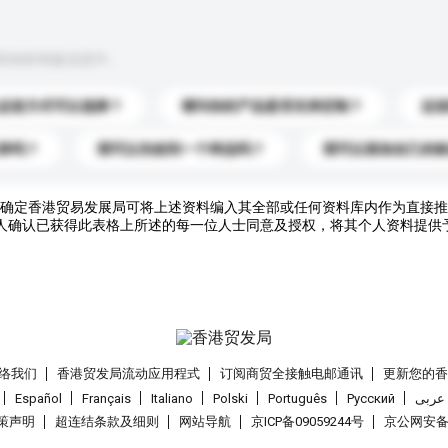
到你的询盘信息中。
运送方式可以选择？
请问你的产品是否支持定制？
运
录吗？
我可以先收到一个样品吗？
我可以添加自己的
确定香港贸易发展局可将上述资料编入其全部或任何资料库内作为直接推
人确认已获得此表格上所述的每一位人士同意及授权，将其个人资料提供
络我们
香港贸发局流动应用程式
订阅商贸全接触电邮通讯
更新您的
Español
Français
Italiano
Polski
Português
Pусский
عربى
策声明
超连结条款及细则
网站导航
京ICP备09059244号
京公网安备 1