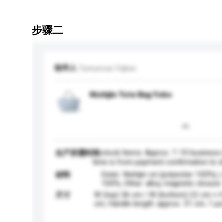
步骤二
收件人
Tomorrow Fabric
Nishijin Tote Bag Yoko
In-stock Items: Approx. 7-10 business
生产所需时间
time is from payment confirmation to 
Outer: Nishijin-ori (polyester 100%), 
材料
100%, Other: alloy, magnetic closure
W (top) 36 cm / W (bottom) 22 cm × 
尺寸
cm, Handle length: approx. 31 cm, 1 p