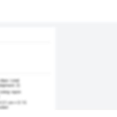
 days. Lead
shipment. 日
Lining: rayon
H 21 cm × D 15
ocket