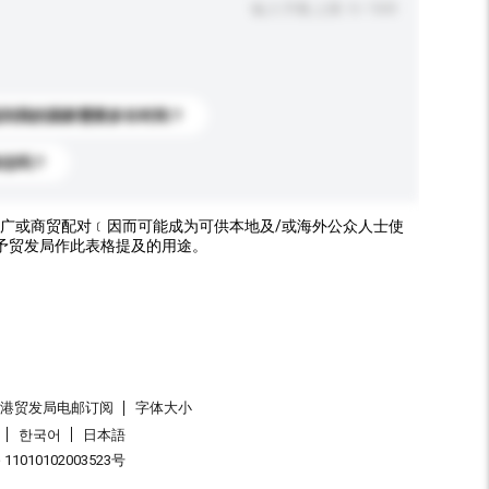
输入字数上限: 0 / 500
送到我的国家需要多长时间？
标志吗？
广或商贸配对﹝因而可能成为可供本地及/或海外公众人士使
予贸发局作此表格提及的用途。
香港贸发局电邮订阅
字体大小
한국어
日本語
1010102003523号