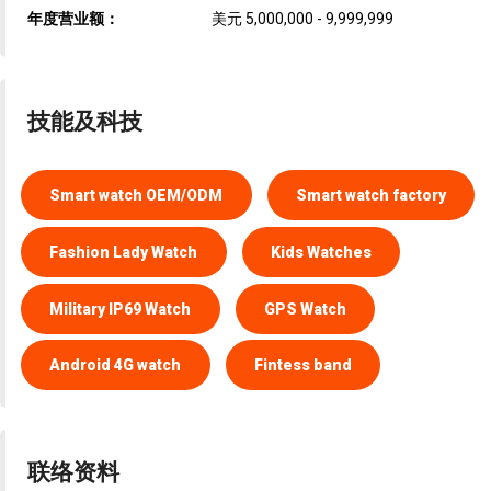
年度营业额：
美元 5,000,000 - 9,999,999
技能及科技
Smart watch OEM/ODM
Smart watch factory
Fashion Lady Watch
Kids Watches
Military IP69 Watch
GPS Watch
Android 4G watch
Fintess band
联络资料