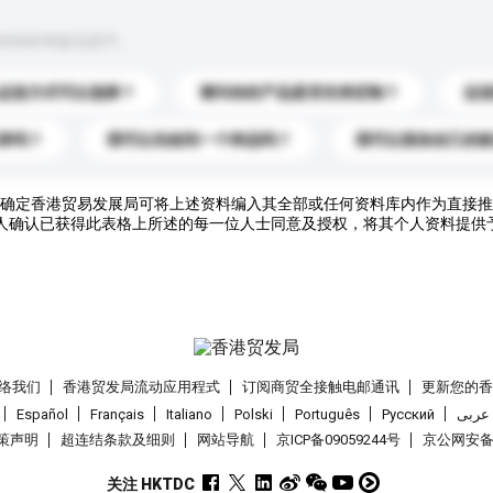
到你的询盘信息中。
运送方式可以选择？
请问你的产品是否支持定制？
运
录吗？
我可以先收到一个样品吗？
我可以添加自己的
确定香港贸易发展局可将上述资料编入其全部或任何资料库内作为直接推
人确认已获得此表格上所述的每一位人士同意及授权，将其个人资料提供
络我们
香港贸发局流动应用程式
订阅商贸全接触电邮通讯
更新您的
Español
Français
Italiano
Polski
Português
Pусский
عربى
策声明
超连结条款及细则
网站导航
京ICP备09059244号
京公网安备 1
关注 HKTDC