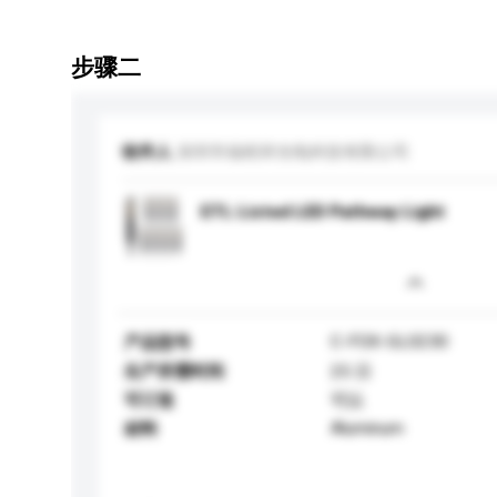
步骤二
收件人
深圳市福程祥光电科技有限公司
ETL Listed LED Pathway Light
C-FOX-GL0230
产品型号
生产所需时间
25 日
可订造
可以
Aluminum
材料