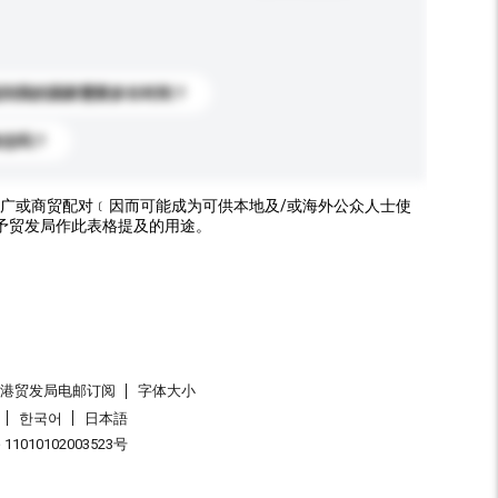
送到我的国家需要多长时间？
标志吗？
广或商贸配对﹝因而可能成为可供本地及/或海外公众人士使
予贸发局作此表格提及的用途。
香港贸发局电邮订阅
字体大小
한국어
日本語
1010102003523号