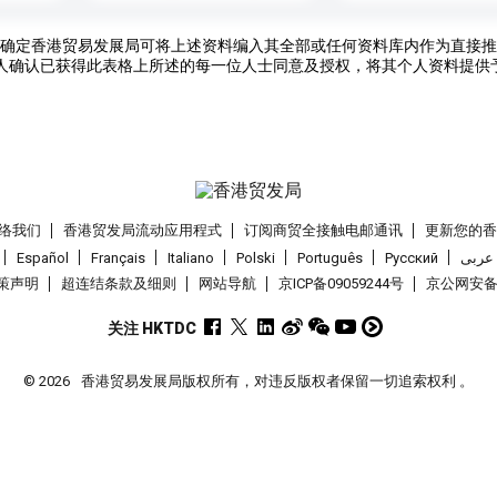
确定香港贸易发展局可将上述资料编入其全部或任何资料库内作为直接推
人确认已获得此表格上所述的每一位人士同意及授权，将其个人资料提供
络我们
香港贸发局流动应用程式
订阅商贸全接触电邮通讯
更新您的
Español
Français
Italiano
Polski
Português
Pусский
عربى
策声明
超连结条款及细则
网站导航
京ICP备09059244号
京公网安备 1
关注 HKTDC
© 2026
香港贸易发展局版权所有，对违反版权者保留一切追索权利 。