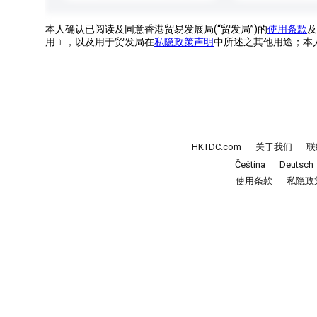
本人确认已阅读及同意香港贸易发展局(“贸发局”)的
使用条款
及
用﹞，以及用于贸发局在
私隐政策声明
中所述之其他用途；本
HKTDC.com
关于我们
联
Čeština
Deutsch
使用条款
私隐政