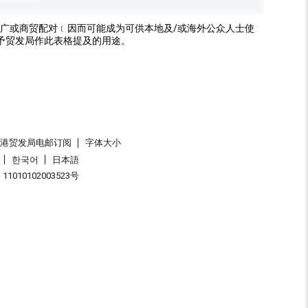
广或商贸配对﹝因而可能成为可供本地及/或海外公众人士使
予贸发局作此表格提及的用途。
香港贸发局电邮订阅
字体大小
한국어
日本語
1010102003523号