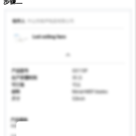
步骤二
收件人
中山市格声电器有限公司
Led ceiling fans
产品型号
GS110P
生产所需时间
35 日
可订造
可以
材料
Metal+MDF blades
尺寸
52Inch
产品规格
请提供您对产品的特定要求。