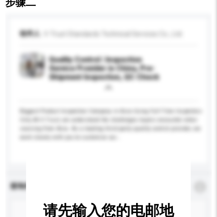
步骤二
收件人
V-Trust Standards Technical Services Co., Ltd.
Quality Control | Inspection
Service Provider in China, Pre-
Shipment Inspection, QC Check
Biggest Product Inspection Company in Asia Using Full-Time Inspectors
Only At V-Trust, we understand the challenges buyers encounter when
sourcing from Asia. As a leading third-party quality control provider, we
work closely with you to customize our...
更多...
查询内容
*
必须填写
请先输入您的电邮地