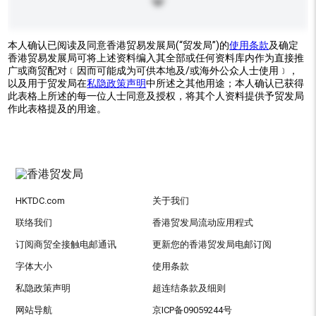
本人确认已阅读及同意香港贸易发展局(“贸发局”)的
使用条款
及确定
香港贸易发展局可将上述资料编入其全部或任何资料库内作为直接推
广或商贸配对﹝因而可能成为可供本地及/或海外公众人士使用﹞，
以及用于贸发局在
私隐政策声明
中所述之其他用途；本人确认已获得
此表格上所述的每一位人士同意及授权，将其个人资料提供予贸发局
作此表格提及的用途。
HKTDC.com
关于我们
联络我们
香港贸发局流动应用程式
订阅商贸全接触电邮通讯
更新您的香港贸发局电邮订阅
字体大小
使用条款
私隐政策声明
超连结条款及细则
网站导航
京ICP备09059244号