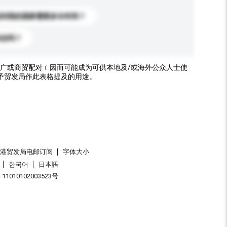
送到我的国家需要多长时间？
标志吗？
广或商贸配对﹝因而可能成为可供本地及/或海外公众人士使
予贸发局作此表格提及的用途。
香港贸发局电邮订阅
字体大小
한국어
日本語
1010102003523号