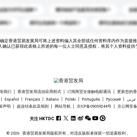
运送方式可以选择？
请问你的产品是否支持定制？
运
录吗？
我可以先收到一个样品吗？
我可以添加自己的
确定香港贸易发展局可将上述资料编入其全部或任何资料库内作为直接推
人确认已获得此表格上所述的每一位人士同意及授权，将其个人资料提供
络我们
香港贸发局流动应用程式
订阅商贸全接触电邮通讯
更新您的
Español
Français
Italiano
Polski
Português
Pусский
عربى
策声明
超连结条款及细则
网站导航
京ICP备09059244号
京公网安备 1
关注 HKTDC
© 2026
香港贸易发展局版权所有，对违反版权者保留一切追索权利 。