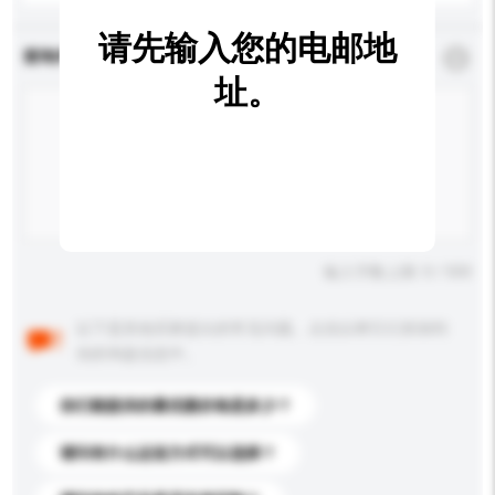
请先输入您的电邮地
查询内容
*
必须填写
址。
输入字数上限: 0 / 500
以下是其他买家提出的常见问题。点击以将它们添加到
你的询盘信息中。
你们能提供的最优惠价格是多少？
请问有什么运送方式可以选择？