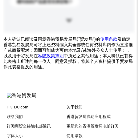
请问你的产品是否支持定制？
本人确认已阅读及同意香港贸易发展局(“贸发局”)的
使用条款
及确定
香港贸易发展局可将上述资料编入其全部或任何资料库内作为直接推
广或商贸配对﹝因而可能成为可供本地及/或海外公众人士使用﹞，
以及用于贸发局在
私隐政策声明
中所述之其他用途；本人确认已获得
此表格上所述的每一位人士同意及授权，将其个人资料提供予贸发局
作此表格提及的用途。
HKTDC.com
关于我们
联络我们
香港贸发局流动应用程式
订阅商贸全接触电邮通讯
更新您的香港贸发局电邮订阅
字体大小
使用条款