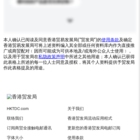
请问你的产品是否支持定制？
本人确认已阅读及同意香港贸易发展局(“贸发局”)的
使用条款
及确定
香港贸易发展局可将上述资料编入其全部或任何资料库内作为直接推
广或商贸配对﹝因而可能成为可供本地及/或海外公众人士使用﹞，
以及用于贸发局在
私隐政策声明
中所述之其他用途；本人确认已获得
此表格上所述的每一位人士同意及授权，将其个人资料提供予贸发局
作此表格提及的用途。
HKTDC.com
关于我们
联络我们
香港贸发局流动应用程式
订阅商贸全接触电邮通讯
更新您的香港贸发局电邮订阅
字体大小
使用条款