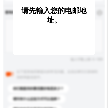
请先输入您的电邮地
查询内容
*
必须填写
址。
输入字数上限: 0 / 500
以下是其他买家提出的常见问题。点击以将它们添加到
你的询盘信息中。
你们能提供的最优惠价格是多少？
请问有什么运送方式可以选择？