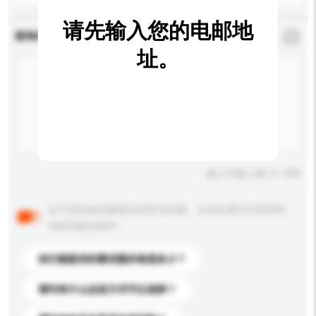
请先输入您的电邮地
查询内容
*
必须填写
址。
输入字数上限: 0 / 500
以下是其他买家提出的常见问题。点击以将它们添加到
你的询盘信息中。
你们能提供的最优惠价格是多少？
请问有什么运送方式可以选择？