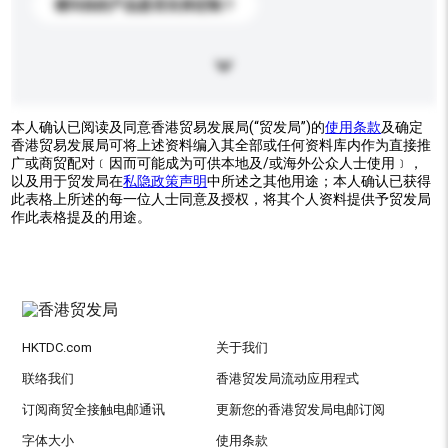
请问你的产品是否支持定制？
本人确认已阅读及同意香港贸易发展局(“贸发局”)的
使用条款
及确定
香港贸易发展局可将上述资料编入其全部或任何资料库内作为直接推
广或商贸配对﹝因而可能成为可供本地及/或海外公众人士使用﹞，
以及用于贸发局在
私隐政策声明
中所述之其他用途；本人确认已获得
此表格上所述的每一位人士同意及授权，将其个人资料提供予贸发局
作此表格提及的用途。
HKTDC.com
关于我们
联络我们
香港贸发局流动应用程式
订阅商贸全接触电邮通讯
更新您的香港贸发局电邮订阅
字体大小
使用条款