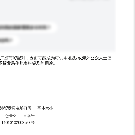
送到我的国家需要多长时间？
标志吗？
广或商贸配对﹝因而可能成为可供本地及/或海外公众人士使
予贸发局作此表格提及的用途。
香港贸发局电邮订阅
字体大小
한국어
日本語
1010102003523号