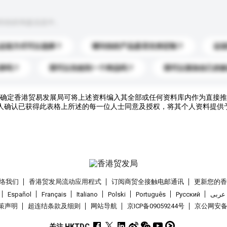
到你的询盘信息中。
运送方式可以选择？
请问你的产品是否支持定制？
运
录吗？
我可以先收到一个样品吗？
我可以添加自己的
确定香港贸易发展局可将上述资料编入其全部或任何资料库内作为直接推
人确认已获得此表格上所述的每一位人士同意及授权，将其个人资料提供
络我们
香港贸发局流动应用程式
订阅商贸全接触电邮通讯
更新您的
Español
Français
Italiano
Polski
Português
Pусский
عربى
策声明
超连结条款及细则
网站导航
京ICP备09059244号
京公网安备 1
关注 HKTDC