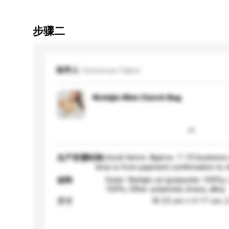
步骤二
收件人
Tomorrow Fabric
Nishijin Mini Clutch Bag
In-stock Items: Approx. 7-10 business
生产所需时间
time is from payment confirmation to 
Outer: Nishijin-ori (polyester 100%), 
材料
100%, Other: polyester, brass, alloy
W 25 cm × H 17 cm, 2
尺寸