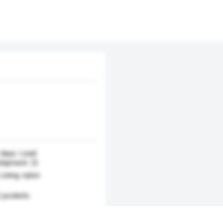
 days. Lead
shipment. 日
Lining: nylon
 pockets