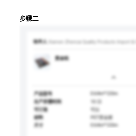
步骤二
收件人
Xiamen Zhencai Quality Products Import & E
烫金纸
0.64m*120m
产品型号
生产所需时间
10 日
可订造
可以
材料
PET烫金膜
0.64m*120m
尺寸