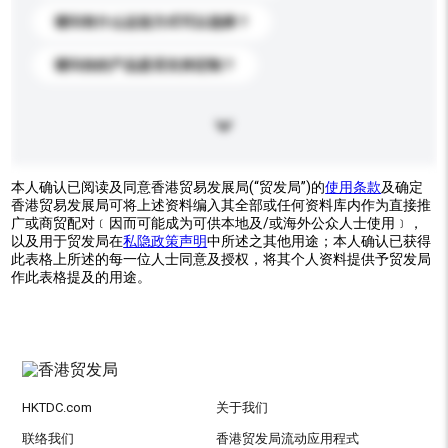
请问有什么运送方式可以选择？
请问你的产品是否支持定制？
本人确认已阅读及同意香港贸易发展局(“贸发局”)的
使用条款
及确定
香港贸易发展局可将上述资料编入其全部或任何资料库内作为直接推
广或商贸配对﹝因而可能成为可供本地及/或海外公众人士使用﹞，
以及用于贸发局在
私隐政策声明
中所述之其他用途；本人确认已获得
此表格上所述的每一位人士同意及授权，将其个人资料提供予贸发局
作此表格提及的用途。
HKTDC.com
关于我们
联络我们
香港贸发局流动应用程式