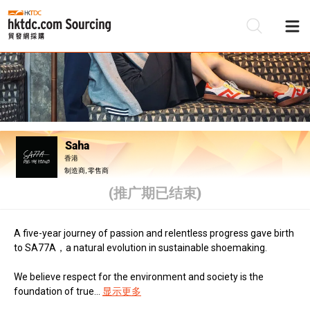
Saha
香港
制造商, 零售商
(推广期已结束)
A five-year journey of passion and relentless progress gave birth
to SA77A，a natural evolution in sustainable shoemaking.
We believe respect for the environment and society is the
foundation of true...
显示更多