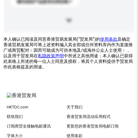
请问你的产品是否支持定制？
本人确认已阅读及同意香港贸易发展局(“贸发局”)的
使用条款
及确定
香港贸易发展局可将上述资料编入其全部或任何资料库内作为直接推
广或商贸配对﹝因而可能成为可供本地及/或海外公众人士使用﹞，
以及用于贸发局在
私隐政策声明
中所述之其他用途；本人确认已获得
此表格上所述的每一位人士同意及授权，将其个人资料提供予贸发局
作此表格提及的用途。
HKTDC.com
关于我们
联络我们
香港贸发局流动应用程式
订阅商贸全接触电邮通讯
更新您的香港贸发局电邮订阅
字体大小
使用条款