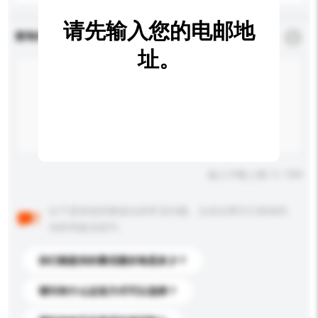
请先输入您的电邮地
查询内容
*
必须填写
址。
输入字数上限: 0 / 500
以下是其他买家提出的常见问题。点击以将它们添加到
你的询盘信息中。
你们能提供的最优惠价格是多少？
请问有什么运送方式可以选择？