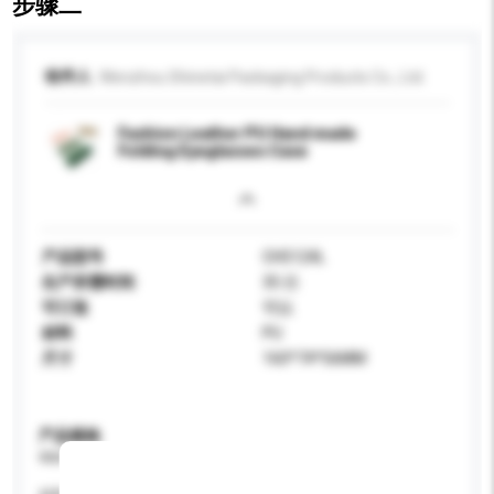
步骤二
收件人
Wenzhou Shinetai Packaging Products Co., Ltd.
Fashion Leather PU Hand made
Folding Eyeglasses Case
产品型号
CH5124L
生产所需时间
35 日
可订造
可以
材料
PU
尺寸
160*74*56MM
产品规格
请提供您对产品的特定要求。