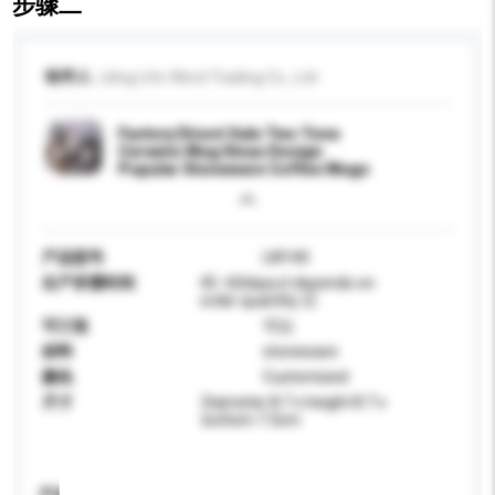
步骤二
收件人
Liling Life-Word Trading Co., Ltd
Factory Direct Sale Two Tone
Ceramic Mug Xmas Design
Popular Stoneware Coffee Mugs
产品型号
LW140
生产所需时间
45 -60days,it depends on
order quantity 日
可订造
可以
材料
stoneware
颜色
Customized
尺寸
Diameter 8.7 x height 8.7 x
bottom 7.3cm