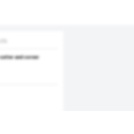
LTD.
 cutter and corner