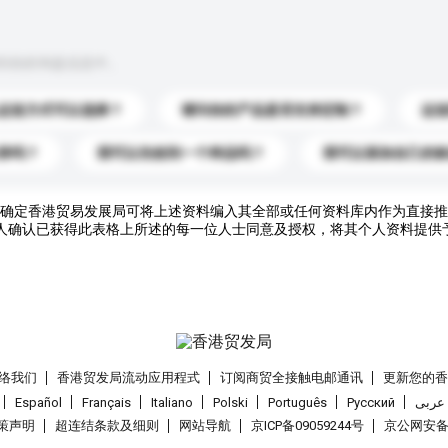
到你的询盘信息中。
运送方式可以选择？
请问你的产品是否支持定制？
运
录吗？
我可以先收到一个样品吗？
我可以添加自己的
确定香港贸易发展局可将上述资料编入其全部或任何资料库内作为直接推
人确认已获得此表格上所述的每一位人士同意及授权，将其个人资料提供
络我们
香港贸发局流动应用程式
订阅商贸全接触电邮通讯
更新您的
Español
Français
Italiano
Polski
Português
Pусский
عربى
策声明
超连结条款及细则
网站导航
京ICP备09059244号
京公网安备 1