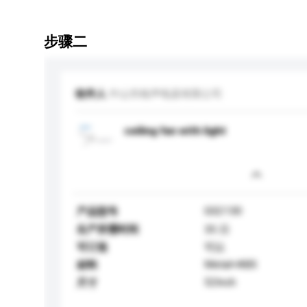
步骤二
收件人
中山市格声电器有限公司
ceiling fan with light
GS2130
产品型号
生产所需时间
35 日
可订造
可以
Metal+ABS
材料
52Inch
尺寸