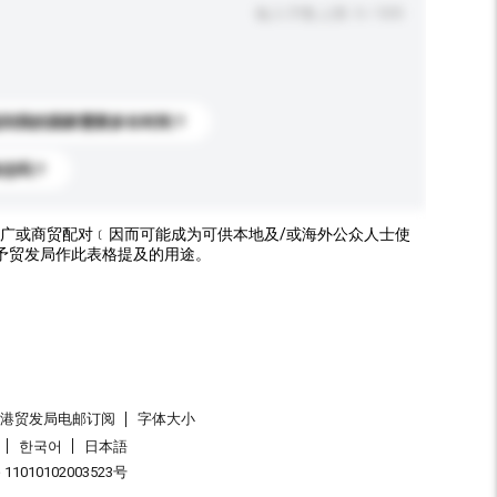
输入字数上限: 0 / 500
送到我的国家需要多长时间？
标志吗？
广或商贸配对﹝因而可能成为可供本地及/或海外公众人士使
予贸发局作此表格提及的用途。
香港贸发局电邮订阅
字体大小
한국어
日本語
1010102003523号