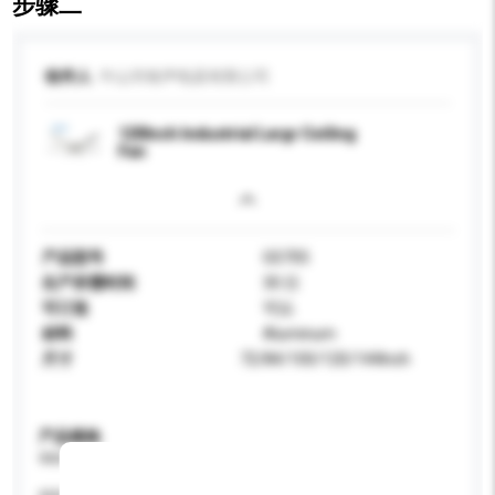
步骤二
收件人
中山市格声电器有限公司
120Inch Industrial Largr Ceiling
Fan
产品型号
GS705
生产所需时间
30 日
可订造
可以
材料
Aluminum
尺寸
72/84/100/120/144Inch
产品规格
请提供您对产品的特定要求。