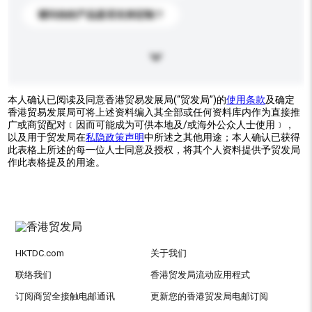
请问你的产品是否支持定制？
本人确认已阅读及同意香港贸易发展局(“贸发局”)的
使用条款
及确定
香港贸易发展局可将上述资料编入其全部或任何资料库内作为直接推
广或商贸配对﹝因而可能成为可供本地及/或海外公众人士使用﹞，
以及用于贸发局在
私隐政策声明
中所述之其他用途；本人确认已获得
此表格上所述的每一位人士同意及授权，将其个人资料提供予贸发局
作此表格提及的用途。
HKTDC.com
关于我们
联络我们
香港贸发局流动应用程式
订阅商贸全接触电邮通讯
更新您的香港贸发局电邮订阅